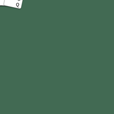
9
J
K
Q