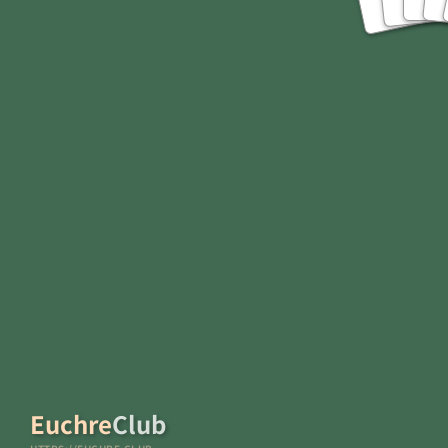
J
Q
Euchre
Club