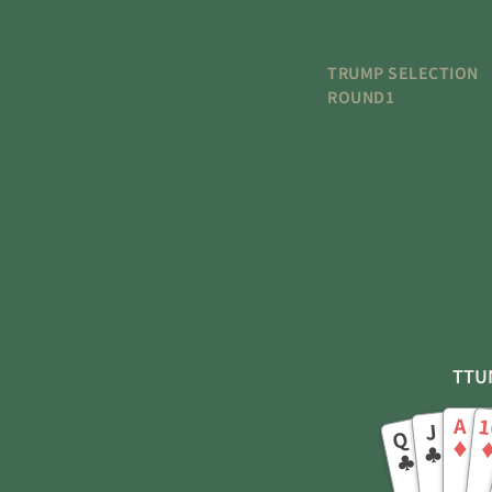
TRUMP SELECTION
ROUND1
TTU
A
1
J
Q
♦
♣
♣
♦
♣
♣
♣
♣