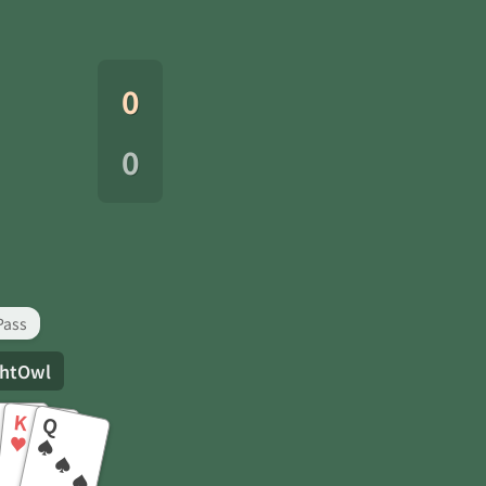
0
0
Pass
ghtOwl
K
Q
♥
♠
♣
♥
♠
♣
♦
♥
♠