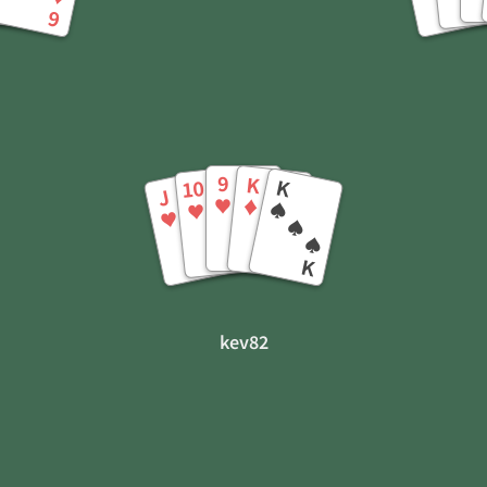
A
Q
10
9
9
K
K
10
J
♥
♦
♠
♥
♥
♥
♥
♦
♥
♠
♥
♥
♥
♦
♠
10
9
J
K
K
kev82