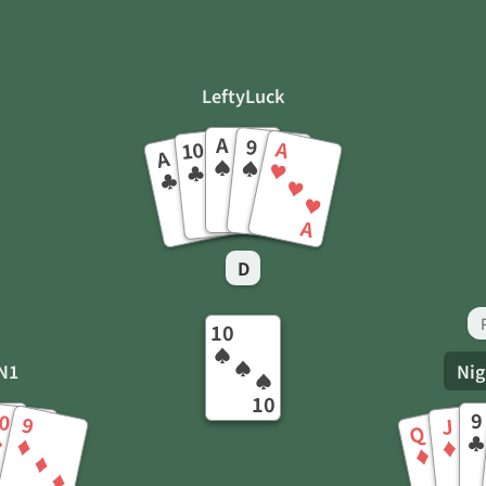
LeftyLuck
A
9
A
10
A
♠
♠
♥
♣
♣
♠
♣
♠
♣
♥
♠
♣
♣
♠
♥
10
A
A
9
A
D
10
♠
♠
N1
Ni
♠
10
9
0
9
J
Q
♣
♦
♦
♦
♦
♦
♦
♦
♦
♦
♦
♦
♦