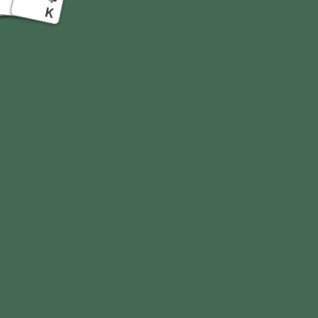
10
Q
9
K