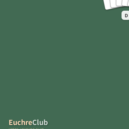
K
A
D
Euchre
Club