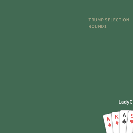
TRUMP SELECTION
ROUND1
LadyC
A
K
A
♣
♦
♦
♣
♦
♦
♦
♦