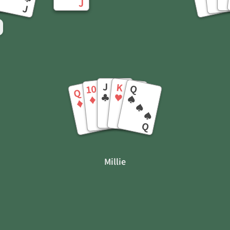
A
J
A
9
J
J
K
Q
10
Q
♣
♥
♠
♦
♦
♣
♦
♥
♦
♠
♣
♦
♦
♥
♠
10
J
Q
K
Q
Millie