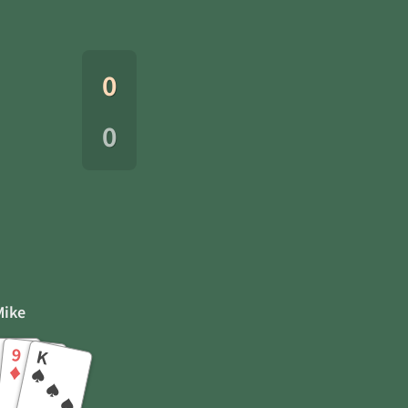
0
0
Mike
9
K
♦
♠
♣
♦
♠
♣
♥
♦
♠