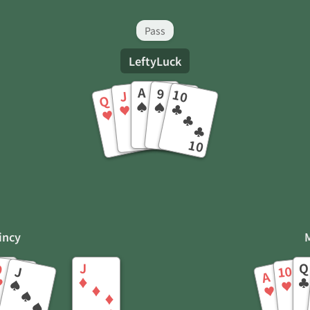
Pass
LeftyLuck
A
9
10
J
Q
♠
♠
♣
♥
♥
♠
♥
♠
♥
♣
♠
♥
♥
♠
♣
A
J
Q
9
10
incy
J
Q
9
J
10
A
♦
♣
♥
♠
♥
♥
♦
♥
♥
♠
♥
♣
♦
♥
♥
♠