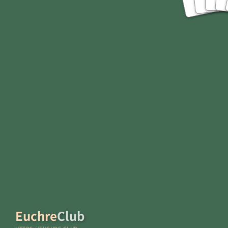
J
A
Euchre
Club