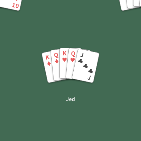
K
A
J
10
K
Q
J
Q
K
♥
♥
♣
♦
♦
♥
♦
♥
♦
♣
♥
♦
♦
♥
♣
K
Q
K
Q
J
Jed