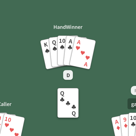
HandWinner
10
A
A
Q
K
♠
♣
♥
♠
♠
♠
♠
♣
♠
♥
♠
♠
♠
♣
♥
10
Q
K
A
A
D
Q
♣
♣
aller
g
♣
Q
1
J
10
9
A
♣
♦
♥
♦
♦
♦
♦
♥
♦
♣
♦
♦
♥