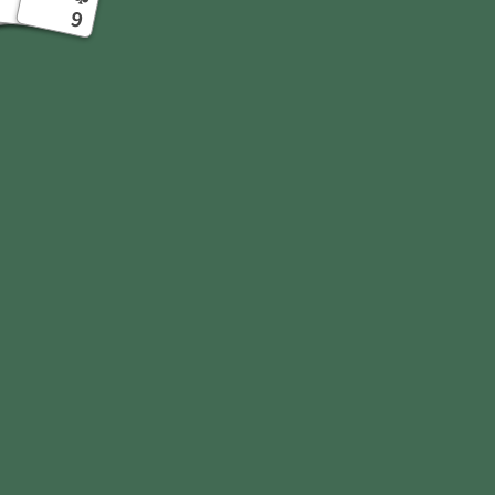
10
9
9
9