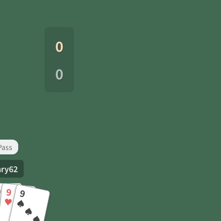
0
0
Pass
ary62
0
9
9
♥
♠
♣
♥
♠
♣
♦
♥
♠