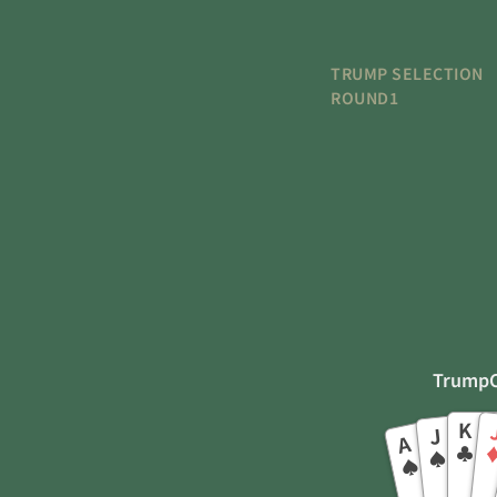
TRUMP SELECTION
ROUND1
TrumpC
K
J
A
♣
♠
♠
♣
♠
♠
♠
♠