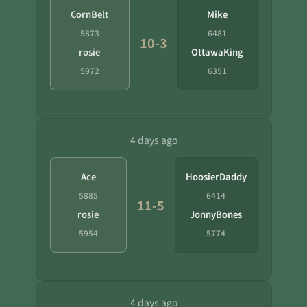
CornBelt
Mike
5873
6481
10-3
rosie
OttawaKing
5972
6351
4 days ago
Ace
HoosierDaddy
5885
6414
11-5
rosie
JonnyBones
5954
5774
4 days ago