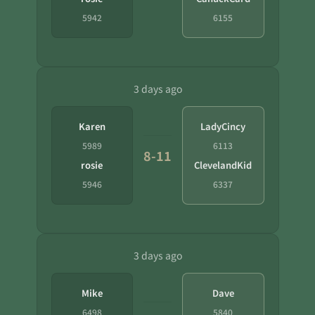
5942
6155
3 days ago
Karen
LadyCincy
5989
6113
8-11
rosie
ClevelandKid
5946
6337
3 days ago
Mike
Dave
6498
5840