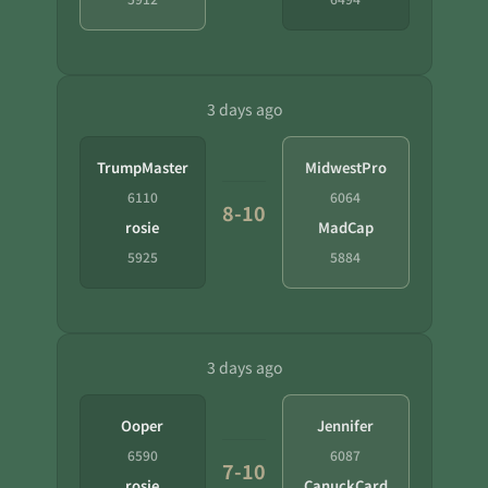
3 days ago
TrumpMaster
MidwestPro
6110
6064
8-10
rosie
MadCap
5925
5884
3 days ago
Ooper
Jennifer
6590
6087
7-10
rosie
CanuckCard