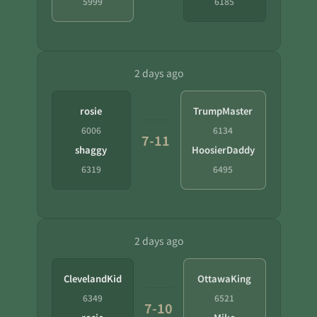
5999
6185
2 days ago
rosie
TrumpMaster
6006
6134
7-11
shaggy
HoosierDaddy
6319
6495
2 days ago
ClevelandKid
OttawaKing
6349
6521
7-10