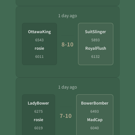
1 day ago
OttawaKing
SuitSlinger
6543
5893
8-10
rosie
RoyalFlush
6011
6132
1 day ago
LadyBower
BowerBomber
6275
6493
7-10
rosie
MadCap
6019
6040