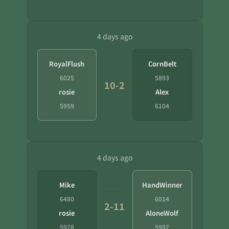
4 days ago
RoyalFlush
CornBelt
6025
5893
10-2
rosie
Alex
5959
6104
4 days ago
Mike
HandWinner
6480
6014
2-11
rosie
AloneWolf
5978
5997