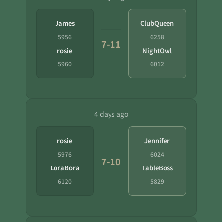
James
ClubQueen
5956
6258
7-11
rosie
NightOwl
5960
6012
4 days ago
rosie
Jennifer
5976
6024
7-10
LoraBora
TableBoss
6120
5829