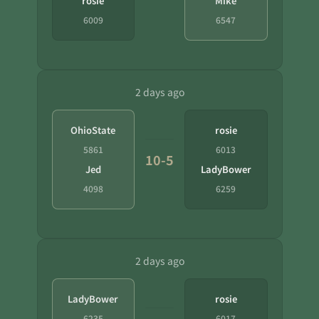
rosie
Mike
6009
6547
2 days ago
OhioState
rosie
5861
6013
10-5
Jed
LadyBower
4098
6259
2 days ago
LadyBower
rosie
6235
6017