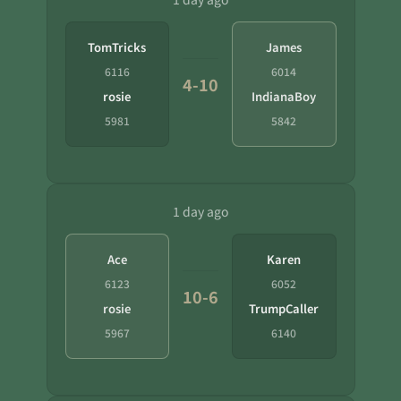
TomTricks
James
6116
6014
4-10
rosie
IndianaBoy
5981
5842
1 day ago
Ace
Karen
6123
6052
10-6
rosie
TrumpCaller
5967
6140