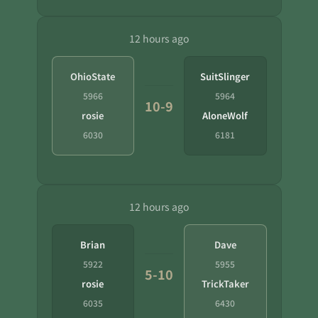
12 hours ago
OhioState
SuitSlinger
5966
5964
10-9
rosie
AloneWolf
6030
6181
12 hours ago
Brian
Dave
5922
5955
5-10
rosie
TrickTaker
6035
6430