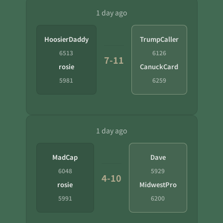
1 day ago
HoosierDaddy
TrumpCaller
6513
6126
7-11
rosie
CanuckCard
5981
6259
1 day ago
MadCap
Dave
6048
5929
4-10
rosie
MidwestPro
5991
6200