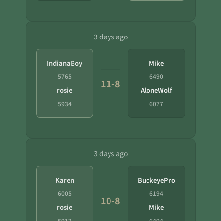
3 days ago
IndianaBoy
Mike
5765
6490
11-8
rosie
AloneWolf
5934
6077
3 days ago
Karen
BuckeyePro
6005
6194
10-8
rosie
Mike
5912
6494