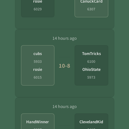
rosie
CanuckCard
6029
6307
14 hours ago
cubs
TomTricks
5933
6100
10-8
rosie
OhioState
6015
5973
14 hours ago
HandWinner
ClevelandKid