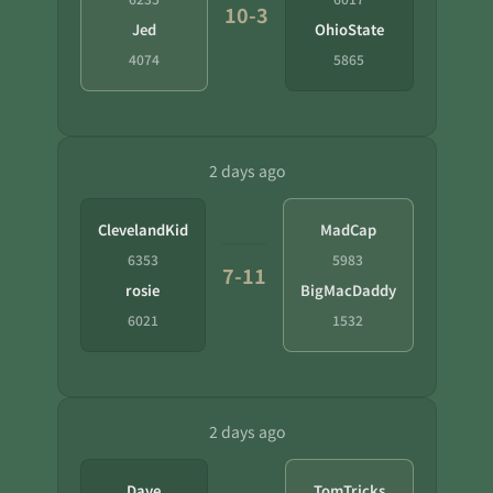
10-3
Jed
OhioState
4074
5865
2 days ago
ClevelandKid
MadCap
6353
5983
7-11
rosie
BigMacDaddy
6021
1532
2 days ago
Dave
TomTricks