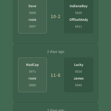
Dave
IndianaBoy
5909
5820
10-2
rosie
OffSuitAndy
5997
6411
2 days ago
MadCap
Lucky
5971
6020
11-8
rosie
James
5985
5945
2 days ago