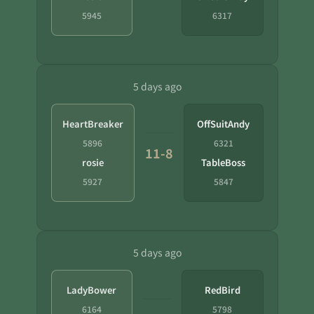
5945
6317
5 days ago
HeartBreaker
OffSuitAndy
5896
6321
11-8
rosie
TableBoss
5927
5847
5 days ago
LadyBower
RedBird
6164
5798