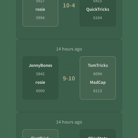
5927
6415
10-4
rosie
QuickTricks
5994
6164
14 hours ago
JonnyBones
TomTricks
5842
6094
9-10
rosie
MadCap
6000
6113
14 hours ago