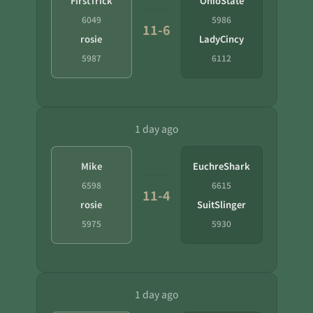
FirstTrick
OhioState
6049
5986
11-6
rosie
LadyCincy
5987
6112
1 day ago
Mike
EuchreShark
6598
6615
11-4
rosie
SuitSlinger
5975
5930
1 day ago