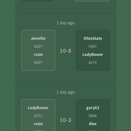
1 day ago
Jennifer
OhioState
6227
5967
10-8
rosie
LadyBower
6007
6279
1 day ago
LadyBower
gary62
6271
5868
10-3
rosie
Alex