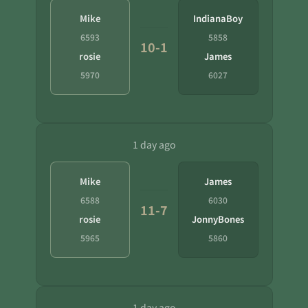
Mike
IndianaBoy
6593
5858
10-1
rosie
James
5970
6027
1 day ago
Mike
James
6588
6030
11-7
rosie
JonnyBones
5965
5860
1 day ago