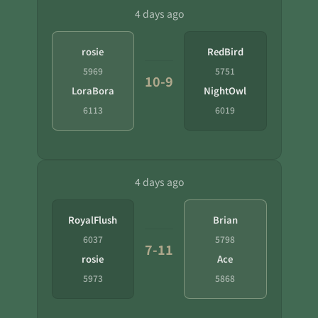
4 days ago
rosie
RedBird
5969
5751
10-9
LoraBora
NightOwl
6113
6019
4 days ago
RoyalFlush
Brian
6037
5798
7-11
rosie
Ace
5973
5868