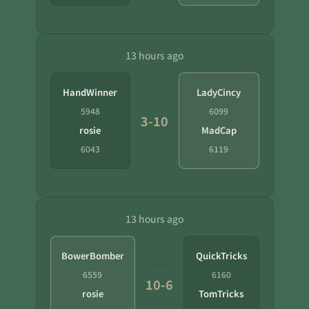
13 hours ago
HandWinner
LadyCincy
5948
6099
3-10
rosie
MadCap
6043
6119
13 hours ago
BowerBomber
QuickTricks
6559
6160
10-6
rosie
TomTricks